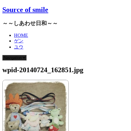
Source of smile
～～しあわせ日和～～
HOME
ゲン
ユウ
wpid-20140724_162851.jpg